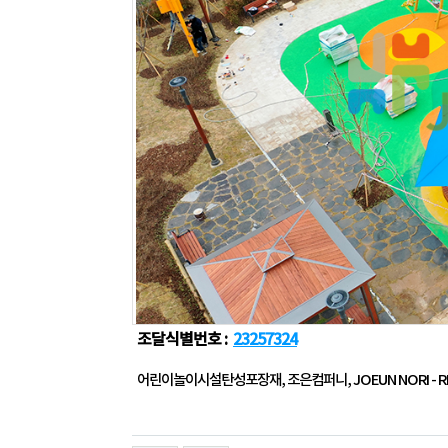
조달식별번호 :
23257324
어린이놀이시설탄성포장재, 조은컴퍼니, JOEUN NORI - RE7