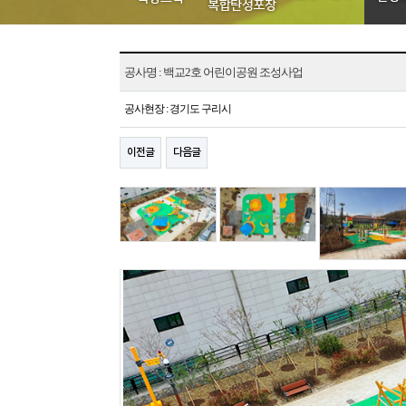
공사명 : 백교2호 어린이공원 조성사업
공사현장 : 경기도 구리시
이전글
다음글